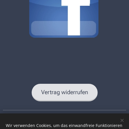
Vertrag widerrufen
Impressum
|
Datenschutzerklärung
|
AGB
|
Erklärung zur
Barrierefreiheit
Wir verwenden Cookies, um das einwandfreie Funktionieren